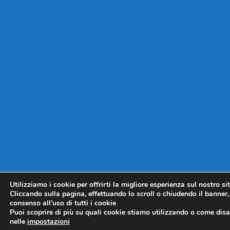
Utilizziamo i cookie per offrirti la migliore esperienza sul nostro si
Cliccando sulla pagina, effettuando lo scroll o chiudendo il banner, 
consenso all’uso di tutti i cookie
Puoi scoprire di più su quali cookie stiamo utilizzando o come disat
nelle
impostazioni