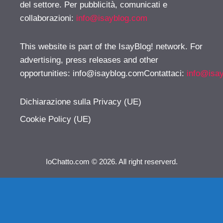
del settore. Per pubblicità, comunicati e
collaborazioni:
info@isayblog.com
This website is part of the IsayBlog! network. For
advertising, press releases and other
opportunities:
info@isayblog.comContattaci
:
info@isa
Dichiarazione sulla Privacy (UE)
Cookie Policy (UE)
IoChatto.com © 2026. All right reserverd.