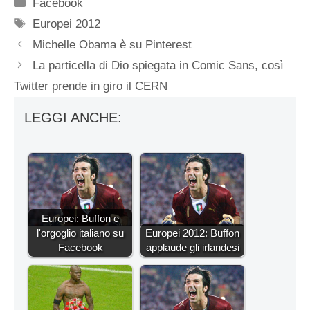
Categorie
Facebook
Tag
Europei 2012
Michelle Obama è su Pinterest
La particella di Dio spiegata in Comic Sans, così
Twitter prende in giro il CERN
LEGGI ANCHE:
Europei: Buffon e
l'orgoglio italiano su
Europei 2012: Buffon
Facebook
applaude gli irlandesi