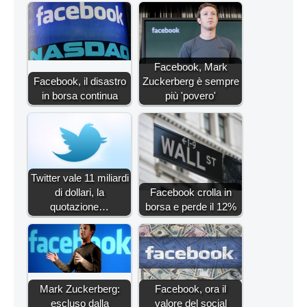
Facebook, Mark
Facebook, il disastro
Zuckerberg è sempre
in borsa continua
più 'povero'
Twitter vale 11 miliardi
di dollari, la
Facebook crolla in
quotazione…
borsa e perde il 12%
Mark Zuckerberg:
Facebook, ora il
escluso dalla
valore del social