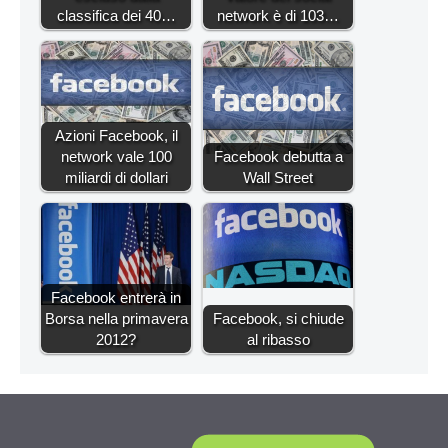
classifica dei 40…
network è di 103…
Azioni Facebook, il
network vale 100
Facebook debutta a
miliardi di dollari
Wall Street
Facebook entrerà in
Borsa nella primavera
Facebook, si chiude
2012?
al ribasso