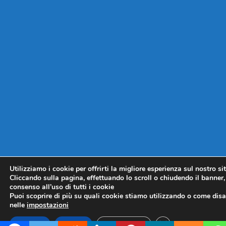
Utilizziamo i cookie per offrirti la migliore esperienza sul nostro si
Cliccando sulla pagina, effettuando lo scroll o chiudendo il banner, 
consenso all’uso di tutti i cookie
Puoi scoprire di più su quali cookie stiamo utilizzando o come disat
nelle
impostazioni
CLOSE GDPR COO
Accetta
Rifiuta
Impostazioni