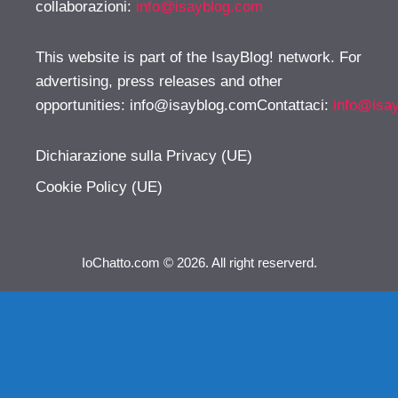
collaborazioni:
info@isayblog.com
This website is part of the IsayBlog! network. For
advertising, press releases and other
opportunities:
info@isayblog.comContattaci
:
info@isa
Dichiarazione sulla Privacy (UE)
Cookie Policy (UE)
IoChatto.com © 2026. All right reserverd.