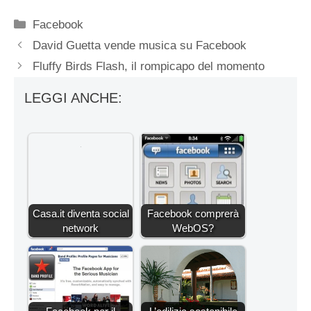
Categorie
Facebook
David Guetta vende musica su Facebook
Fluffy Birds Flash, il rompicapo del momento
LEGGI ANCHE:
Casa.it diventa social
Facebook comprerà
network
WebOS?