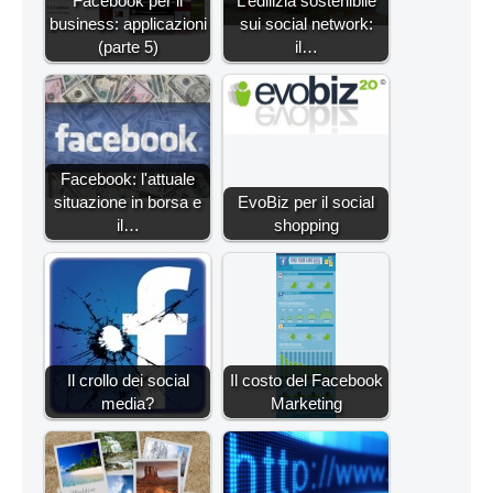
Facebook per il
L’edilizia sostenibile
business: applicazioni
sui social network:
(parte 5)
il…
Facebook: l'attuale
situazione in borsa e
EvoBiz per il social
il…
shopping
Il crollo dei social
Il costo del Facebook
media?
Marketing