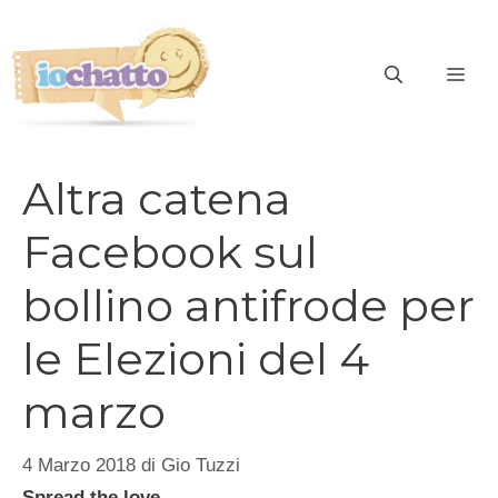
Vai
al
contenuto
ME
Altra catena
Facebook sul
bollino antifrode per
le Elezioni del 4
marzo
4 Marzo 2018
di
Gio Tuzzi
Spread the love