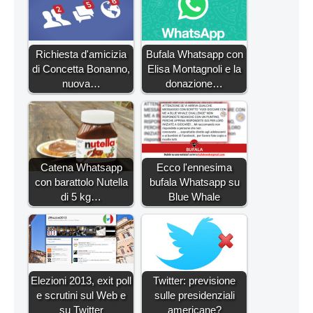
Richiesta d'amicizia
Bufala Whatsapp con
di Concetta Bonanno,
Elisa Montagnoli e la
nuova…
donazione…
Catena Whatsapp
Ecco l'ennesima
con barattolo Nutella
bufala Whatsapp su
di 5 kg…
Blue Whale
Elezioni 2013, exit poll
Twitter: previsione
e scrutini sul Web e
sulle presidenziali
su Twitter
americane?