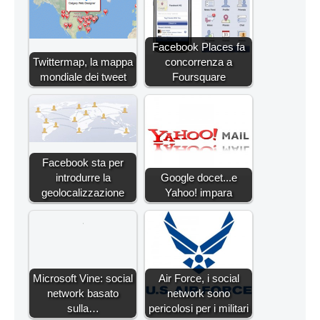
Facebook Places fa
Twittermap, la mappa
concorrenza a
mondiale dei tweet
Foursquare
Facebook sta per
introdurre la
Google docet...e
geolocalizzazione
Yahoo! impara
Microsoft Vine: social
Air Force, i social
network basato
network sono
sulla…
pericolosi per i militari