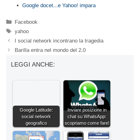
Google docet...e Yahoo! impara
Categorie
Facebook
Tag
yahoo
I social network incontrano la tragedia
Barilla entra nel mondo del 2.0
LEGGI ANCHE:
Google Latitude:
Inviare posizione in
social network
chat su WhatsApp:
geografico
scopriamo come fare!