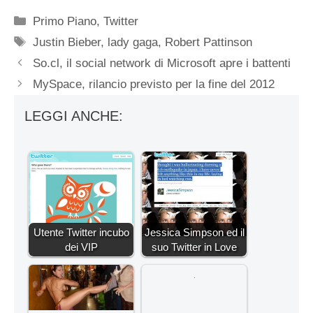
Categorie
Primo Piano
,
Twitter
Tag
Justin Bieber
,
lady gaga
,
Robert Pattinson
So.cl, il social network di Microsoft apre i battenti
MySpace, rilancio previsto per la fine del 2012
LEGGI ANCHE:
Utente Twitter incubo
Jessica Simpson ed il
dei VIP
suo Twitter in Love