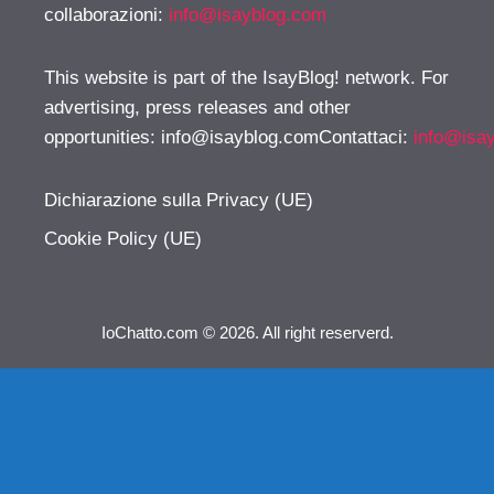
collaborazioni:
info@isayblog.com
This website is part of the IsayBlog! network. For
advertising, press releases and other
opportunities:
info@isayblog.comContattaci
:
info@isa
Dichiarazione sulla Privacy (UE)
Cookie Policy (UE)
IoChatto.com © 2026. All right reserverd.