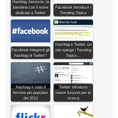
Hashtag Jameson, la
bambina con il nome
Facebook introduce i
dedicato a Twitter
Trending Topics
Hashtag e Twitter, un
Facebook integrerà gli
sito spiega i Trending
hashtag di Twitter?
Topics…
Hashtag è stato il
Twitter introduce
termine più popolare
nuove funzioni per la
del 2012
ricerca