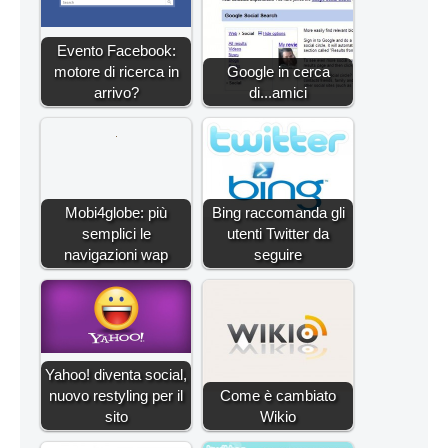
Evento Facebook:
motore di ricerca in
Google in cerca
arrivo?
di...amici
Mobi4globe: più
Bing raccomanda gli
semplici le
utenti Twitter da
navigazioni wap
seguire
Yahoo! diventa social,
nuovo restyling per il
Come è cambiato
sito
Wikio