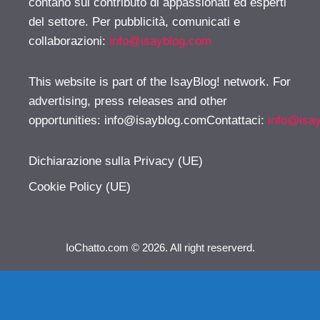
contano sul contributo di appassionati ed esperti
del settore. Per pubblicità, comunicati e
collaborazioni:
info@isayblog.com
This website is part of the IsayBlog! network. For
advertising, press releases and other
opportunities:
info@isayblog.comContattaci
:
info@isa
Dichiarazione sulla Privacy (UE)
Cookie Policy (UE)
IoChatto.com © 2026. All right reserverd.