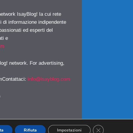
network IsayBlog! la cui rete
ci di informazione indipendente
passionati ed esperti del
ti e
om
log! network. For advertising,
mContattaci
:
info@isayblog.com
)
CLOSE GDPR CO
ta
Rifiuta
Impostazioni