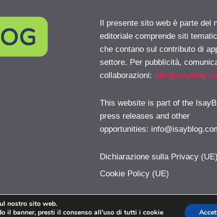
Il presente sito web è parte del 
editoriale comprende siti temati
che contano sul contributo di ap
settore. Per pubblicità, comunica
collaborazioni:
info@isayblog.c
This website is part of the IsayB
press releases and other
opportunities:
info@isayblog.co
Dichiarazione sulla Privacy (UE
Cookie Policy (UE)
sul nostro sito web.
 il banner, presti il consenso all’uso di tutti i cookie
Accet
IoChatto.com © 2026. All right reserverd.