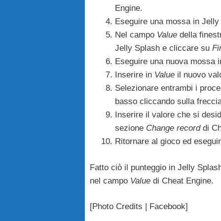
Engine.
Eseguire una mossa in Jelly
Nel campo
Value
della finest
Jelly Splash e cliccare su
Fi
Eseguire una nuova mossa in
Inserire in
Value
il nuovo val
Selezionare entrambi i proces
basso cliccando sulla frecci
Inserire il valore che si des
sezione
Change record
di Ch
Ritornare al gioco ed esegui
Fatto ciò il punteggio in Jelly Spl
nel campo
Value
di Cheat Engine.
[Photo Credits | Facebook]