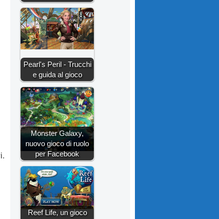
Pearl's Peril - Trucchi
e guida al gioco
Monster Galaxy,
nuovo gioco di ruolo
per Facebook
i.
Reef Life, un gioco