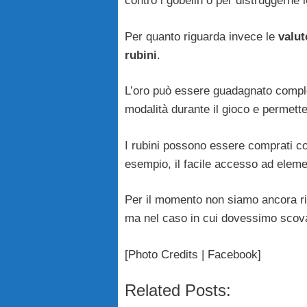
contro i gobelin o per distruggerne l
Per quanto riguarda invece le
valut
rubini
.
L’oro può essere guadagnato complet
modalità durante il gioco e permette
I rubini possono essere comprati con
esempio, il facile accesso ad element
Per il momento non siamo ancora riu
ma nel caso in cui dovessimo scova
[Photo Credits | Facebook]
Related Posts: