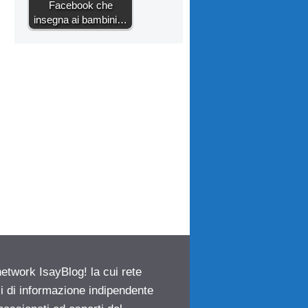
Facebook che
insegna ai bambini…
network IsayBlog! la cui rete
ci di informazione indipendente