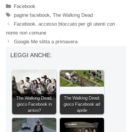
Categorie
Facebook
Tag
pagine facebook
,
The Walking Dead
Facebook, accesso bloccato per gli utenti con
nome non comune
Google Me slitta a primavera
LEGGI ANCHE:
The Walking Dead,
The Walking Dead,
gioco Facebook in
gioco Facebook ad
arrivo?
aprile