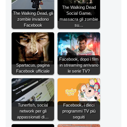
The Walking Dead
The Walking Dead, gli
Social Game,
zombie invadono
massacra gli zombie
Facebook
su…
Facebook, dopo i film
Spartacus, pagina
in streaming arrivano
Facebook ufficiale
le serie TV?
Tunerfish, social
Facebook, i dieci
network per gli
programmi TV più
appassionati di…
seguiti