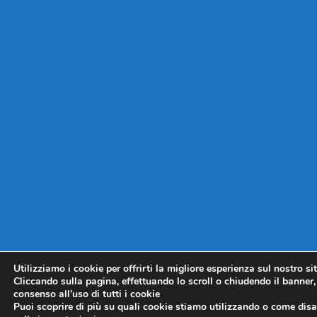
Utilizziamo i cookie per offrirti la migliore esperienza sul nostro si
Cliccando sulla pagina, effettuando lo scroll o chiudendo il banner, 
consenso all’uso di tutti i cookie
Puoi scoprire di più su quali cookie stiamo utilizzando o come disat