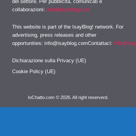
del settore. Per pubblicità, comunicati e
collaborazioni:
info@isayblog.com
This website is part of the IsayBlog! network. For
advertising, press releases and other
opportunities:
info@isayblog.comContattaci
:
info@isa
Dichiarazione sulla Privacy (UE)
Cookie Policy (UE)
IoChatto.com © 2026. All right reserverd.