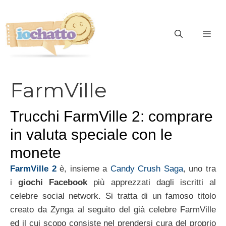
Vai
al
contenuto
ME
FarmVille
Trucchi FarmVille 2: comprare
in valuta speciale con le
monete
FarmVille 2
è, insieme a
Candy Crush Saga
, uno tra
i
giochi Facebook
più apprezzati dagli iscritti al
celebre social network. Si tratta di un famoso titolo
creato da Zynga al seguito del già celebre FarmVille
ed il cui scopo consiste nel prendersi cura del proprio