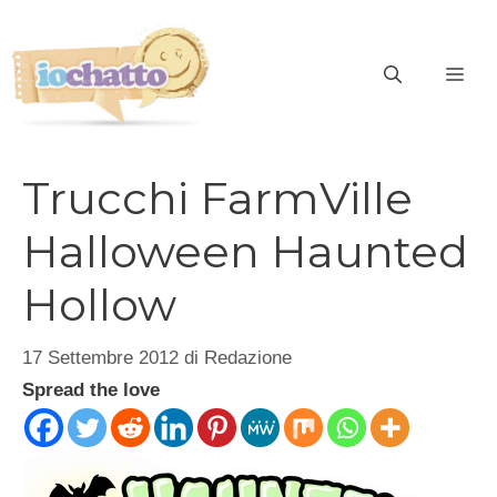
Vai
al
contenuto
ME
Trucchi FarmVille
Halloween Haunted
Hollow
17 Settembre 2012
di
Redazione
Spread the love