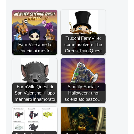
Trucchi FarmVille:
FarmVille apre la
come risolvere The
caccia ai mostri
Circus Train Quest
FarmVille Quest di
Simcity Social e
San Valentino: il lupo
Halloween: uno
mannaro innamorato
scienziato pazzo…