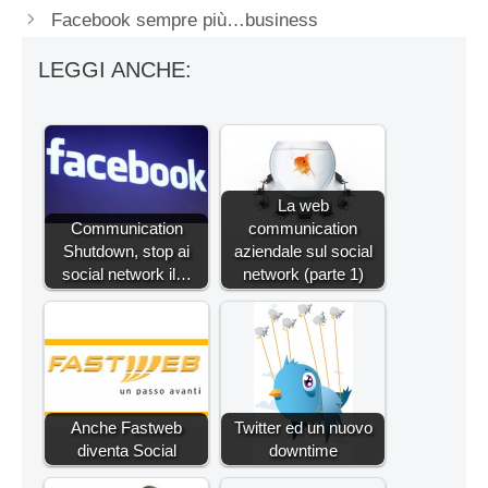
Facebook sempre più…business
LEGGI ANCHE:
La web
Communication
communication
Shutdown, stop ai
aziendale sul social
social network il…
network (parte 1)
Anche Fastweb
Twitter ed un nuovo
diventa Social
downtime