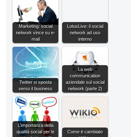
Marketing: social
LotusLive: il social
network vince su e-
network ad uso
mail
interno
La web
communication
Twitter si sposta
aziendale sul social
verso il business
network (parte 2)
L’importanza della
qualità social per le
Come è cambiato