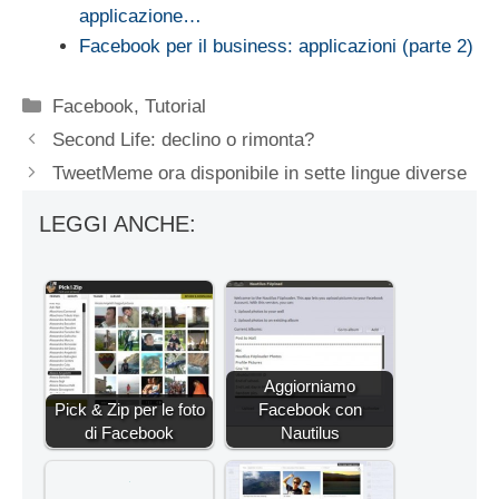
applicazione…
Facebook per il business: applicazioni (parte 2)
Categorie
Facebook
,
Tutorial
Second Life: declino o rimonta?
TweetMeme ora disponibile in sette lingue diverse
LEGGI ANCHE:
Aggiorniamo
Pick & Zip per le foto
Facebook con
di Facebook
Nautilus