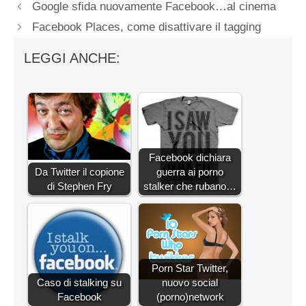
Google sfida nuovamente Facebook…al cinema
Facebook Places, come disattivare il tagging
LEGGI ANCHE:
Facebook dichiara
Da Twitter il copione
guerra ai porno
di Stephen Fry
stalker che rubano…
Porn Star Twitter,
Caso di stalking su
nuovo social
Facebook
(porno)network