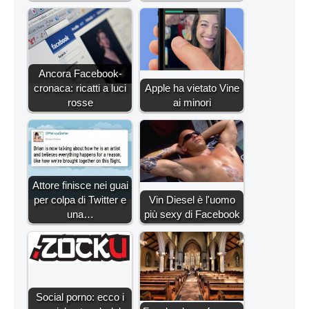
Ancora Facebook-
cronaca: ricatti a luci
Apple ha vietato Vine
rosse
ai minori
Attore finisce nei guai
per colpa di Twitter e
Vin Diesel è l'uomo
una…
più sexy di Facebook
Social porno: ecco i