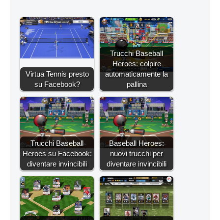
Trucchi Baseball
Heroes: colpire
Virtua Tennis presto
automaticamente la
su Facebook?
pallina
Trucchi Baseball
Baseball Heroes:
Heroes su Facebook:
nuovi trucchi per
diventare invincibili
diventare invincibili