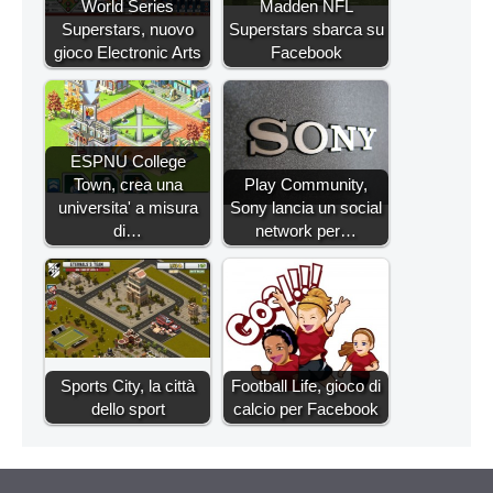
World Series
Madden NFL
Superstars, nuovo
Superstars sbarca su
gioco Electronic Arts
Facebook
ESPNU College
Town, crea una
Play Community,
universita' a misura
Sony lancia un social
di…
network per…
Sports City, la città
Football Life, gioco di
dello sport
calcio per Facebook