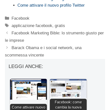
Come attivare il nuovo profilo Twitter
Categorie
Facebook
Tag
applicazione facebook
,
gratis
Facebook Marketing Bible: lo strumento giusto per
le imprese
Barack Obama e i social network, una
scommessa vincente
LEGGI ANCHE:
Facebook: come
Come attivare nuovo
cambia la nuova