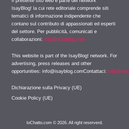
Il presente sito web è parte del network
IsayBlog! la cui rete editoriale comprende siti
tematici di informazione indipendente che
contano sul contributo di appassionati ed esperti
del settore. Per pubblicità, comunicati e
collaborazioni:
info@isayblog.com
This website is part of the IsayBlog! network. For
advertising, press releases and other
opportunities:
info@isayblog.comContattaci
:
info@isa
Dichiarazione sulla Privacy (UE)
Cookie Policy (UE)
IoChatto.com © 2026. All right reserverd.