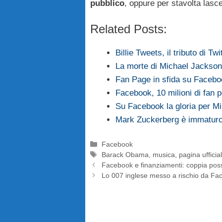
pubblico
, oppure per stavolta lasc
Related Posts:
Billie Tweets, il tributo di T
La morte di Michael Jackson
Fan Page in sfida su Faceb
Facebook, 10 milioni di fan
Su Facebook la gloria per M
Mark Zuckerberg è immaturo
Categorie
Facebook
Tag
Barack Obama
,
musica
,
pagina ufficia
Facebook e finanziamenti: coppia poss
Lo 007 inglese messo a rischio da Fa