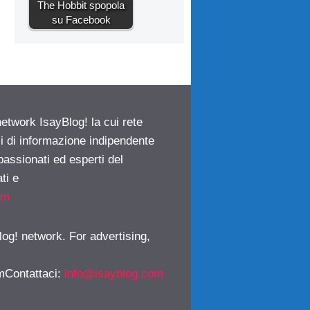
The Hobbit spopola
su Facebook
network IsayBlog! la cui rete
ci di informazione indipendente
passionati ed esperti del
ti e
om
log! network. For advertising,
mContattaci
:
info@isayblog.com