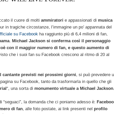
cato il cuore di molti
ammiratori
e appassionati di
musica
eppur in tragiche circostanze, l’immagine un po’ appannata del
fficiale su Facebook
ha raggiunto più di 6,4 milioni di fan,
bama
.
Michael Jackson si conferma così il personaggio
ioè con il maggior numero di fan, e questo aumento di
visto che i suoi fan su Facebook crescono al ritmo di 20 al
al cantante previsti nei prossimi giorni
, si può prevedere 
 pagina su Facebook, tanto da trasformarla in quello che gli
rial
“, una sorta di
monumento virtuale a Michael Jackson
i “seguaci”, la domanda che ci poniamo adesso è:
Faceboo
umero di fan
, alle foto postate, ai link presenti nel
profilo