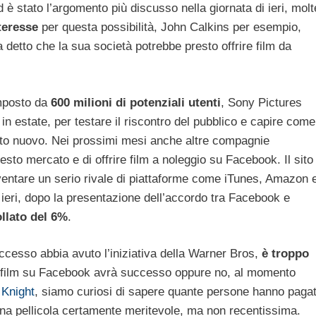
d è stato l’argomento più discusso nella giornata di ieri, molt
teresse
per questa possibilità, John Calkins per esempio,
a detto che la sua società potrebbe presto offrire film da
mposto da
600 milioni di potenziali utenti
, Sony Pictures
à in estate, per testare il riscontro del pubblico e capire come
tto nuovo. Nei prossimi mesi anche altre compagnie
esto mercato e di offrire film a noleggio su Facebook. Il sito
ventare un serio rivale di piattaforme come iTunes, Amazon 
i ieri, dopo la presentazione dell’accordo tra Facebook e
ollato del 6%
.
cesso abbia avuto l’iniziativa della Warner Bros,
è troppo
ei film su Facebook avrà successo oppure no, al momento
 Knight
, siamo curiosi di sapere quante persone hanno paga
una pellicola certamente meritevole, ma non recentissima.