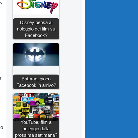
e
Disney pensa al
noleggio dei film su
Facebook?
e
Batman, gioco
Facebook in arrivo?
YouTube, film a
to
noleggio dalla
prossima settimana?