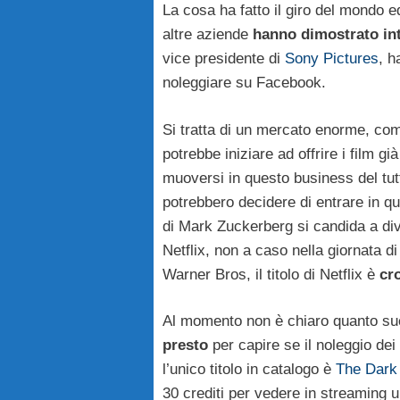
La cosa ha fatto il giro del mondo e
altre aziende
hanno dimostrato in
vice presidente di
Sony Pictures
, h
noleggiare su Facebook.
Si tratta di un mercato enorme, co
potrebbe iniziare ad offrire i film gi
muoversi in questo business del tu
potrebbero decidere di entrare in qu
di Mark Zuckerberg si candida a di
Netflix, non a caso nella giornata d
Warner Bros, il titolo di Netflix è
cr
Al momento non è chiaro quanto suc
presto
per capire se il noleggio d
l’unico titolo in catalogo è
The Dark
30 crediti per vedere in streaming 