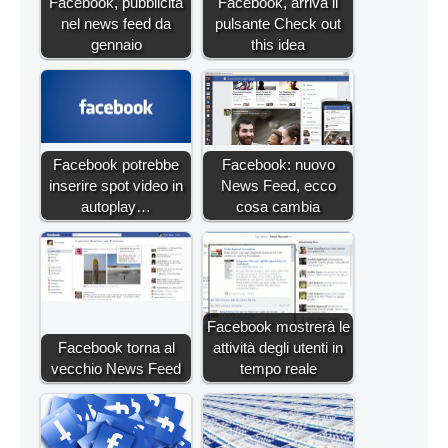
Facebook, pubblicità
Facebook, arriva il
nel news feed da
pulsante Check out
gennaio
this idea
Facebook potrebbe
Facebook: nuovo
inserire spot video in
News Feed, ecco
autoplay…
cosa cambia
Facebook mostrerà le
Facebook torna al
attività degli utenti in
vecchio News Feed
tempo reale