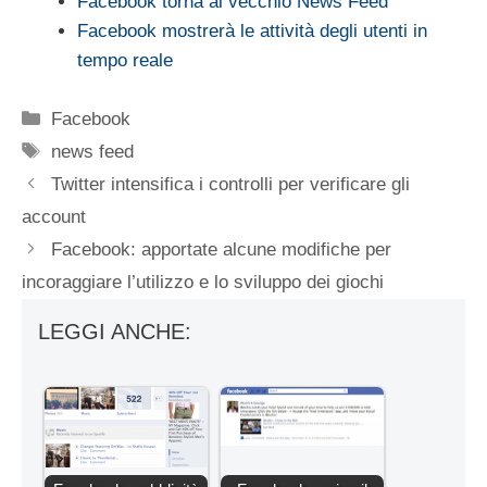
Facebook torna al vecchio News Feed
Facebook mostrerà le attività degli utenti in
tempo reale
Categorie
Facebook
Tag
news feed
Twitter intensifica i controlli per verificare gli
account
Facebook: apportate alcune modifiche per
incoraggiare l’utilizzo e lo sviluppo dei giochi
LEGGI ANCHE: