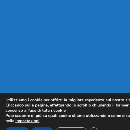
Utilizziamo i cookie per offrirti la migliore esperienza sul nostro si
Cliccando sulla pagina, effettuando lo scroll o chiudendo il banner, 
consenso all’uso di tutti i cookie
Puoi scoprire di più su quali cookie stiamo utilizzando o come disat
nelle
impostazioni