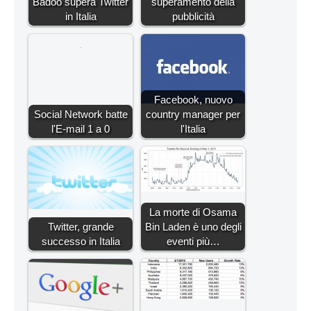
Badoo supera Twitter
superamento della
in Italia
pubblicità
Facebook, nuovo
Social Network batte
country manager per
l'E-mail 1 a 0
l'Italia
La morte di Osama
Twitter, grande
Bin Laden è uno degli
successo in Italia
eventi più…