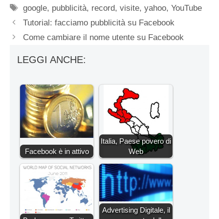
Tag
google
,
pubblicità
,
record
,
visite
,
yahoo
,
YouTube
Tutorial: facciamo pubblicità su Facebook
Come cambiare il nome utente su Facebook
LEGGI ANCHE:
Italia, Paese povero di
Facebook è in attivo
Web
Advertising Digitale, il