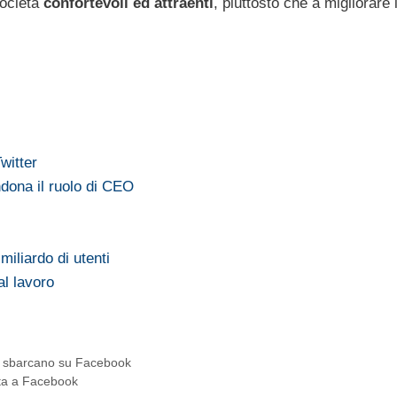
società
confortevoli ed attraenti
, piuttosto che a migliorare 
witter
dona il ruolo di CEO
miliardo di utenti
al lavoro
ri sbarcano su Facebook
itta a Facebook