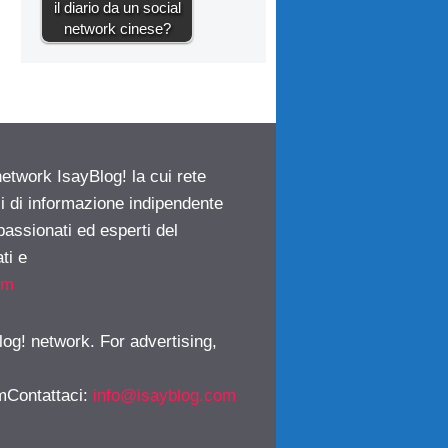
il diario da un social
network cinese?
network IsayBlog! la cui rete
ci di informazione indipendente
passionati ed esperti del
ti e
om
log! network. For advertising,
mContattaci
:
info@isayblog.com