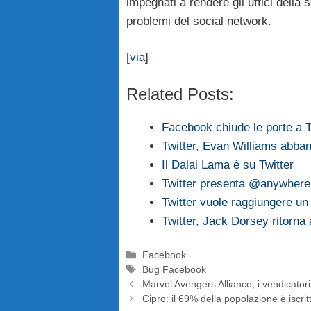
impegnati a rendere gli uffici della 
problemi del social network.
[
via
]
Related Posts:
Facebook chiude le porte a T
Twitter, Evan Williams abban
Il Dalai Lama è su Twitter
Twitter presenta @anywhere
Twitter vuole raggiungere un 
Twitter, Jack Dorsey ritorna 
Categorie
Facebook
Tag
Bug Facebook
Marvel Avengers Alliance, i vendicato
Cipro: il 69% della popolazione è iscr