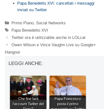
Papa Benedetto XVI: cancellati i messaggi
inviati su Twitter
Categorie
Primo Piano
,
Social Networks
Tag
Papa Benedetto XVI
Twitter ora è utilizzabile anche in LOLcat
Owen Wilson e Vince Vaughn Live su Google+
Hangout
LEGGI ANCHE:
Che fine farà
Papa Francesco
l'account Twitter del
posta il primo
Papa?
messaggio su Twitter