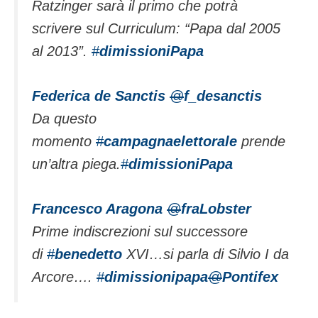
Ratzinger sarà il primo che potrà
scrivere sul Curriculum: “Papa dal 2005
al 2013”.
#
dimissioniPapa
Federica de Sanctis
@
f_desanctis
Da questo
momento
#
campagnaelettorale
prende
un’altra piega.
#
dimissioniPapa
Francesco Aragona
@
fraLobster
Prime indiscrezioni sul successore
di
#
benedetto
XVI…si parla di Silvio I da
Arcore….
#
dimissionipapa
@
Pontifex