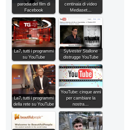
parodia del film di
centinaia di video
Facebook
Mediaset…
La7, tutti i programmi
Sylvester Stallone
su YouTube
distrugge YouTube
YouTube: cinque anni
La7, tutti i programmi
per cambiare la
della rete su YouTube
nostra…