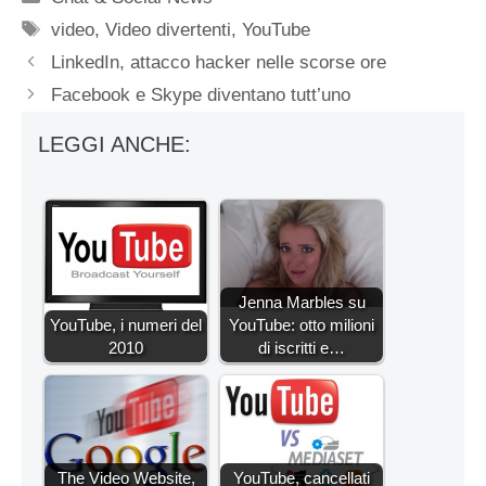
Tag
video
,
Video divertenti
,
YouTube
LinkedIn, attacco hacker nelle scorse ore
Facebook e Skype diventano tutt’uno
LEGGI ANCHE:
Jenna Marbles su
YouTube, i numeri del
YouTube: otto milioni
2010
di iscritti e…
The Video Website,
YouTube, cancellati