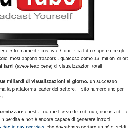
era estremamente positiva. Google ha fatto sapere che gli
 dodici mesi appena trascorsi, qualcosa come 13 milioni di or
iliard
i (avete letto bene) di visualizzazioni totali.
ue miliardi di visualizzazioni al giorno
, un successo
a la piattaforma leader del settore, il sito numero uno per
eo.
onetizzare
questo enorme flusso di contenuti, nonostante l
 perdita e non è ancora capace di generare introiti
video in pay per view
, che dovrebbero portare un pò di soldi