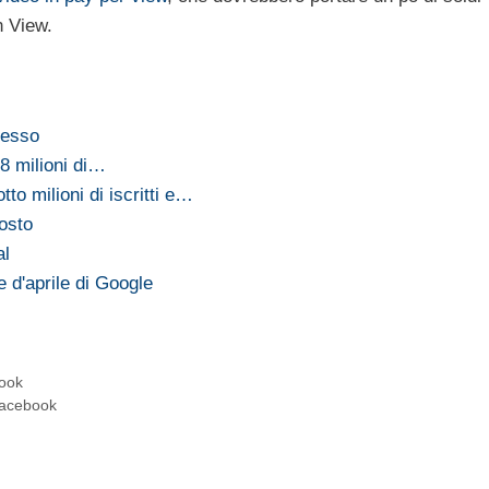
n View.
cesso
8 milioni di…
o milioni di iscritti e…
osto
al
e d'aprile di Google
book
 Facebook