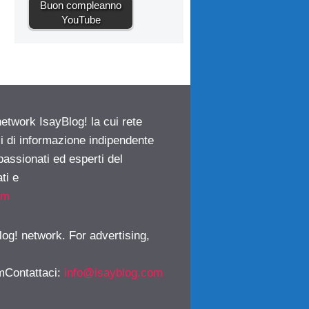
Buon compleanno
YouTube
network IsayBlog! la cui rete
ci di informazione indipendente
passionati ed esperti del
ti e
om
log! network. For advertising,
mContattaci
:
info@isayblog.com