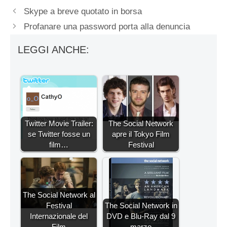
Skype a breve quotato in borsa
Profanare una password porta alla denuncia
LEGGI ANCHE:
Twitter Movie Trailer:
The Social Network
se Twitter fosse un
apre il Tokyo Film
film…
Festival
The Social Network al
Festival
The Social Network in
Internazionale del
DVD e Blu-Ray dal 9
Film
marzo