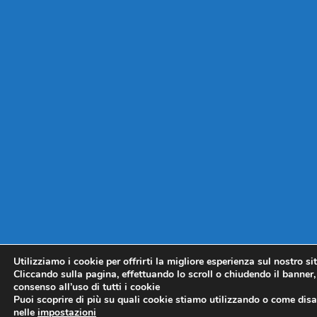
Utilizziamo i cookie per offrirti la migliore esperienza sul nostro si
Cliccando sulla pagina, effettuando lo scroll o chiudendo il banner, 
consenso all’uso di tutti i cookie
Puoi scoprire di più su quali cookie stiamo utilizzando o come disat
nelle
impostazioni