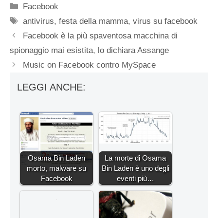
Categorie
Facebook
Tag
antivirus
,
festa della mamma
,
virus su facebook
Facebook è la più spaventosa macchina di
spionaggio mai esistita, lo dichiara Assange
Music on Facebook contro MySpace
LEGGI ANCHE:
Osama Bin Laden
La morte di Osama
morto, malware su
Bin Laden è uno degli
Facebook
eventi più…