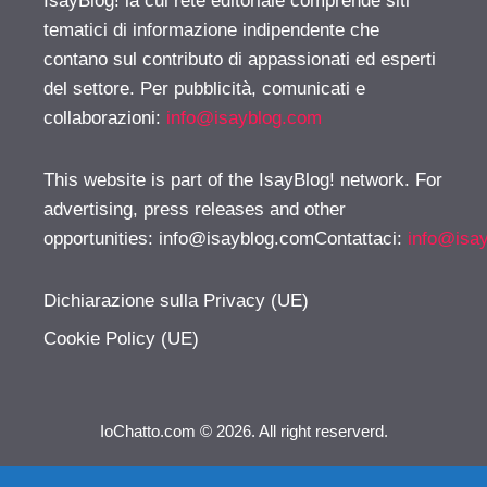
IsayBlog! la cui rete editoriale comprende siti
tematici di informazione indipendente che
contano sul contributo di appassionati ed esperti
del settore. Per pubblicità, comunicati e
collaborazioni:
info@isayblog.com
This website is part of the IsayBlog! network. For
advertising, press releases and other
opportunities:
info@isayblog.comContattaci
:
info@isa
Dichiarazione sulla Privacy (UE)
Cookie Policy (UE)
IoChatto.com © 2026. All right reserverd.