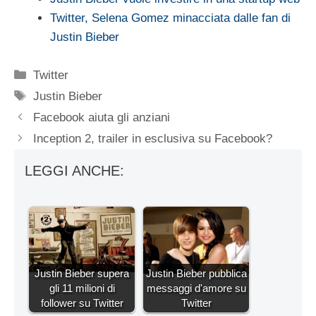
Twitter, Selena Gomez minacciata dalle fan di
Justin Bieber
Categorie
Twitter
Tag
Justin Bieber
Facebook aiuta gli anziani
Inception 2, trailer in esclusiva su Facebook?
LEGGI ANCHE:
Justin Bieber supera
Justin Bieber pubblica
gli 11 milioni di
messaggi d'amore su
follower su Twitter
Twitter