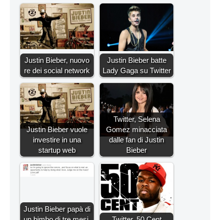
Justin Bieber, nuovo
Justin Bieber batte
re dei social network
Lady Gaga su Twitter
Twitter, Selena
Justin Bieber vuole
Gomez minacciata
investire in una
dalle fan di Justin
startup web
Bieber
Justin Bieber papà di
un bimbo di tre mesi,
Twitter, 50 Cent