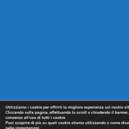
Utilizziamo i cookie per offrirti la migliore esperienza sul nostro si
Cliccando sulla pagina, effettuando lo scroll o chiudendo il banner, 
consenso all’uso di tutti i cookie
Puoi scoprire di più su quali cookie stiamo utilizzando o come disat
nelle
impostazioni