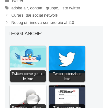
Categorie
Twitter
Tag
adobe air
,
contatti
,
gruppo
,
liste twitter
Curarsi dai social network
Netlog si rinnova sempre più al 2.0
LEGGI ANCHE:
Twitter: come gestire
Twitter potenzia le
le liste
liste
Facebook migliora la
T-Messenger, per