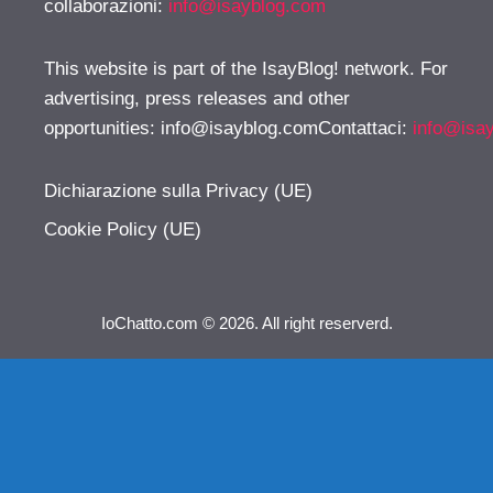
collaborazioni:
info@isayblog.com
This website is part of the IsayBlog! network. For
advertising, press releases and other
opportunities:
info@isayblog.comContattaci
:
info@isa
Dichiarazione sulla Privacy (UE)
Cookie Policy (UE)
IoChatto.com © 2026. All right reserverd.