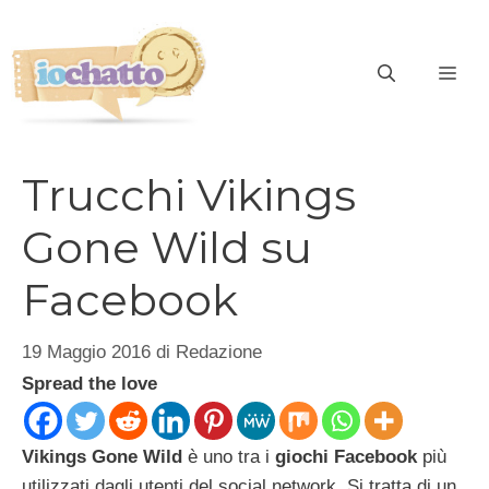
Vai
al
contenuto
ME
Trucchi Vikings
Gone Wild su
Facebook
19 Maggio 2016
di
Redazione
Spread the love
Vikings Gone Wild
è uno tra i
giochi Facebook
più
utilizzati dagli utenti del social network. Si tratta di un