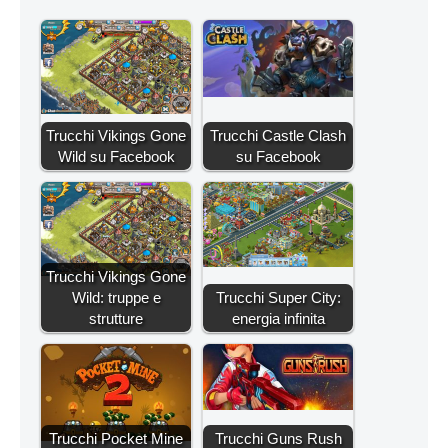
Trucchi Vikings Gone
Trucchi Castle Clash
Wild su Facebook
su Facebook
Trucchi Vikings Gone
Wild: truppe e
Trucchi Super City:
strutture
energia infinita
Trucchi Pocket Mine
Trucchi Guns Rush