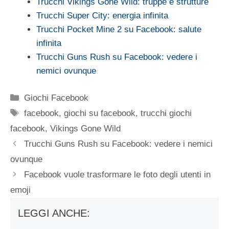
Trucchi Vikings Gone Wild: truppe e strutture
Trucchi Super City: energia infinita
Trucchi Pocket Mine 2 su Facebook: salute
infinita
Trucchi Guns Rush su Facebook: vedere i
nemici ovunque
Categorie
Giochi Facebook
Tag
facebook
,
giochi su facebook
,
trucchi giochi
facebook
,
Vikings Gone Wild
Trucchi Guns Rush su Facebook: vedere i nemici
ovunque
Facebook vuole trasformare le foto degli utenti in
emoji
LEGGI ANCHE: