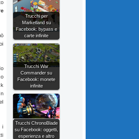
to
re
Trucchi per
Marketland su
Facebook: bypass e
uò
carte infinite
oi
Trucchi War
lo
Commander su
co
Facebook: monete
ck
infinite
In
el
Trucchi ChronoBlade
 i
su Facebook: oggetti,
ti
esperienza e altro