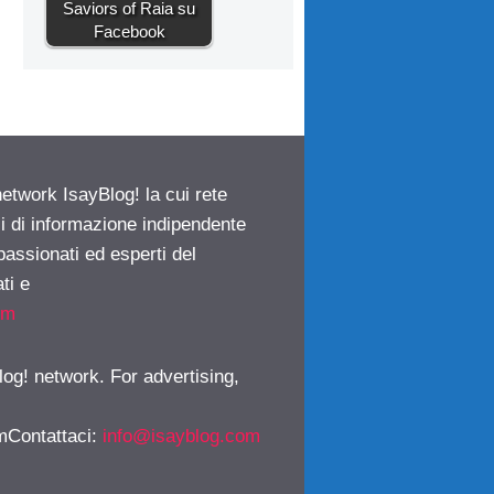
Saviors of Raia su
Facebook
network IsayBlog! la cui rete
ci di informazione indipendente
passionati ed esperti del
ti e
om
log! network. For advertising,
mContattaci
:
info@isayblog.com