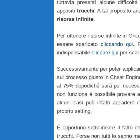
tuttavia presenti alcune difficol
appositi
trucchi
. A tal proposito a
risorse infinite
.
Per ottenere risorse infinite in On
essere scaricato
cliccando qui
. 
indispensabile
cliccare qui
per scar
Successivamente per poter applicare
sul processo giusto in Cheat Engine
al 75% dopodiché sarà poi necessar
non funziona è possibile provare a
alcuni casi può infatti accadere 
proprio setting.
È opportuno sottolineare il fatto 
trucchi. Forse non tutti lo sanno m