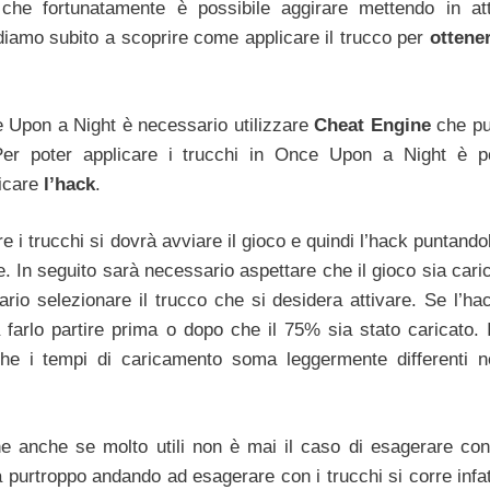
tà che fortunatamente è possibile aggirare mettendo in at
ndiamo subito a scoprire come applicare il trucco per
ottene
ce Upon a Night è necessario utilizzare
Cheat Engine
che p
Per poter applicare i trucchi in Once Upon a Night è p
icare
l’hack
.
 i trucchi si dovrà avviare il gioco e quindi l’hack puntando
. In seguito sarà necessario aspettare che il gioco sia cari
io selezionare il trucco che si desidera attivare. Se l’ha
 farlo partire prima o dopo che il 75% sia stato caricato. 
che i tempi di caricamento soma leggermente differenti n
che anche se molto utili non è mai il caso di esagerare con
a purtroppo andando ad esagerare con i trucchi si corre infat