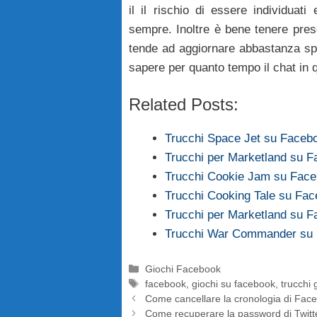
il il rischio di essere individuat
sempre. Inoltre è bene tenere pres
tende ad aggiornare abbastanza spe
sapere per quanto tempo il chat in q
Related Posts:
Trucchi Space Jet su Faceb
Trucchi per Marketland su F
Trucchi Cookie Jam su Faceb
Trucchi Cooking Tale su Face
Trucchi per Marketland su Fa
Trucchi War Commander su F
Categorie
Giochi Facebook
Tag
facebook
,
giochi su facebook
,
trucchi 
Come cancellare la cronologia di Fac
Come recuperare la password di Twitte