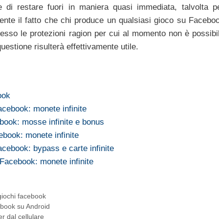
i e di restare fuori in maniera quasi immediata, talvolta p
ente il fatto che chi produce un qualsiasi gioco su Facebo
sso le protezioni ragion per cui al momento non è possibi
uestione risulterà effettivamente utile.
ook
acebook: monete infinite
ook: mosse infinite e bonus
book: monete infinite
cebook: bypass e carte infinite
acebook: monete infinite
giochi facebook
ebook su Android
r dal cellulare