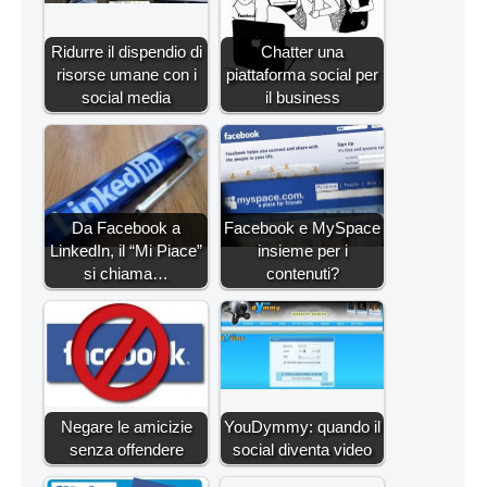
Ridurre il dispendio di
Chatter una
risorse umane con i
piattaforma social per
social media
il business
Da Facebook a
Facebook e MySpace
LinkedIn, il “Mi Piace”
insieme per i
si chiama…
contenuti?
Negare le amicizie
YouDymmy: quando il
senza offendere
social diventa video