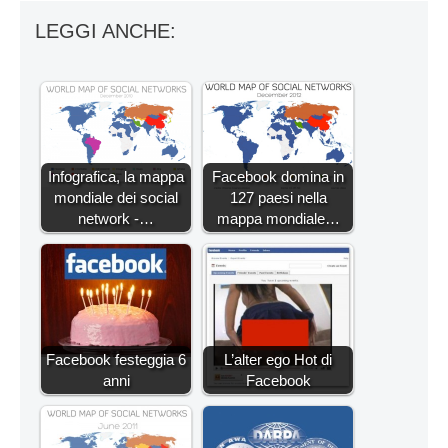
LEGGI ANCHE:
Infografica, la mappa
Facebook domina in
mondiale dei social
127 paesi nella
network -…
mappa mondiale…
Facebook festeggia 6
L’alter ego Hot di
anni
Facebook