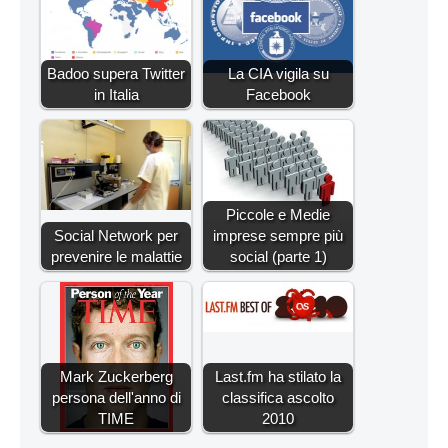
Badoo supera Twitter
La CIA vigila su
in Italia
Facebook
Piccole e Medie
Social Network per
imprese sempre più
prevenire le malattie
social (parte 1)
Mark Zuckerberg
Last.fm ha stilato la
persona dell'anno di
classifica ascolto
TIME
2010