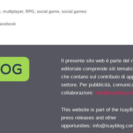
G
,
multiplayer
,
RPG
,
social game
,
social games
 Facebook
Il presente sito web è parte del 
editoriale comprende siti temati
che contano sul contributo di ap
settore. Per pubblicità, comunica
collaborazioni:
info@isayblog.c
This website is part of the IsayB
press releases and other
opportunities:
info@isayblog.co