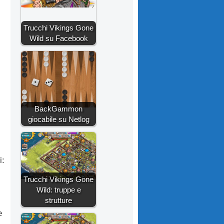
Trucchi Vikings Gone
Wild su Facebook
BackGammon
giocabile su Netlog
i:
Trucchi Vikings Gone
Wild: truppe e
strutture
e