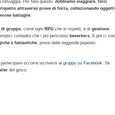
a selvaggia. Per fare questo,
dobbiamo viaggiare, farci
o rispetto attraverso prove di forza, collezionando oggetti
rose battaglie
.
i di gruppo
, come ogni
RPG
che si rispetti, e di
gestione
,
emplici contadini che i più pericolosi
beserkers
. E poi ci so
iche e fantastiche
, prese dalle leggende popolari
r partecipare occorre iscriversi al
gruppo su Facebook
. Se
ailer
del gioco.