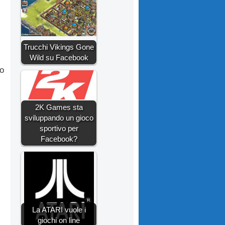
Trucchi Vikings Gone
Wild su Facebook
no
2K Games sta
sviluppando un gioco
sportivo per
Facebook?
La ATARI vuole i
giochi on line