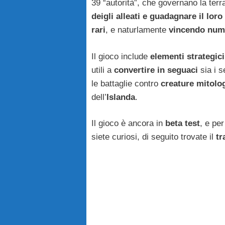
39 “autorità”, che governano la terr
deigli alleati e guadagnare il lor
rari
, e naturlamente
vincendo nume
Il gioco include
elementi strategic
utili a
convertire in seguaci
sia i s
le battaglie contro
creature mitolog
dell’
Islanda
.
Il gioco è ancora in
beta test
, e pe
siete curiosi, di seguito trovate il
tr