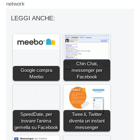
network
LEGGI ANCHE:
Chin Chat,
Google compra
messenger per
Meebo
Facebook
SpeedDate, per
Twee.li, Twitter
trovare l'anima
diventa un instant
gemella su Facebook
messenger