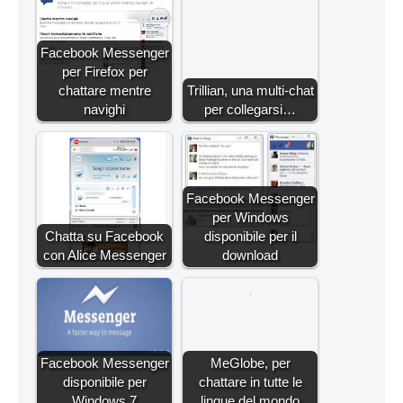
Facebook Messenger
per Firefox per
chattare mentre
Trillian, una multi-chat
navighi
per collegarsi…
Facebook Messenger
per Windows
Chatta su Facebook
disponibile per il
con Alice Messenger
download
Facebook Messenger
MeGlobe, per
disponibile per
chattare in tutte le
Windows 7
lingue del mondo