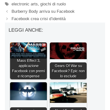
Tag
electronic arts
,
giochi di ruolo
Burberry Body arriva su Facebook
Facebook crea crisi d’identità
LEGGI ANCHE:
Mass Effect 3,
applicazione
Gears Of War su
Facebook con premi
Facebook? Epic non
e ricompense
lo esclude