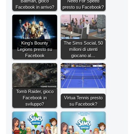
Batman, gioco
Need For Speed
Facebook in arrivo?
presto su Facebook?
King's Bounty
The Sims Social, 50
Legions presto su
milioni di utenti
Facebook
giocano al…
Tomb Raider, gioco
Facebook in
Virtua Tennis presto
sviluppo?
su Facebook?