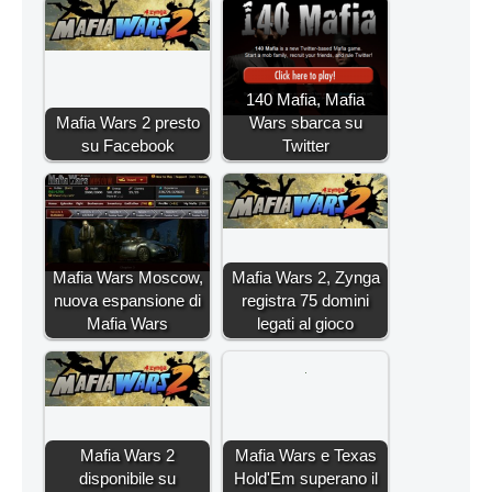
140 Mafia, Mafia
Mafia Wars 2 presto
Wars sbarca su
su Facebook
Twitter
Mafia Wars Moscow,
Mafia Wars 2, Zynga
nuova espansione di
registra 75 domini
Mafia Wars
legati al gioco
Mafia Wars 2
Mafia Wars e Texas
disponibile su
Hold'Em superano il