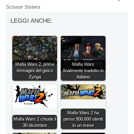
Scissor Sisters
LEGGI ANCHE:
Mafia Wars 2, prime
Mafia Wars
immagini del gioco
finalmente tradotto in
Zynga
italiano
Mafia Wars 2 ha
Mafia Wars 2 chiude il
perso 900.000 utenti
30 dicembre
in un mese