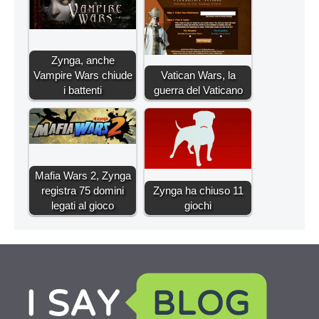
Zynga, anche
Vampire Wars chiude
Vatican Wars, la
i battenti
guerra del Vaticano
Mafia Wars 2, Zynga
registra 75 domini
Zynga ha chiuso 11
legati al gioco
giochi