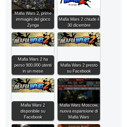
Mafia Wars 2, prime
immagini del gioco
Mafia Wars 2 chiude il
Zynga
30 dicembre
Mafia Wars 2 ha
perso 900.000 utenti
Mafia Wars 2 presto
in un mese
su Facebook
Mafia Wars 2
Mafia Wars Moscow,
disponibile su
nuova espansione di
Facebook
Mafia Wars