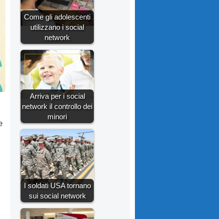
Come gli adolescenti
utilizzano i social
network
Arriva per i social
network il controllo dei
minori
e
I soldati USA tornano
sui social network