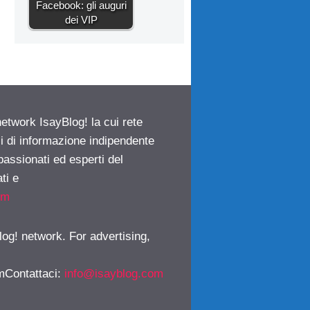
Facebook: gli auguri
dei VIP
network IsayBlog! la cui rete
ci di informazione indipendente
passionati ed esperti del
ti e
om
log! network. For advertising,
mContattaci
:
info@isayblog.com