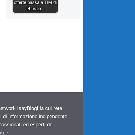
offerte passa a TIM di
febbraio…
network IsayBlog! la cui rete
ci di informazione indipendente
passionati ed esperti del
ti e