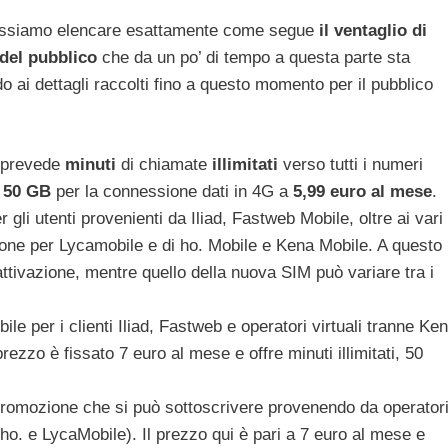
possiamo elencare esattamente come segue
il ventaglio di
 del pubblico
che da un po’ di tempo a questa parte sta
 ai dettagli raccolti fino a questo momento per il pubblico
a prevede
minuti
di chiamate
illimitati
verso tutti i numeri
e
50 GB
per la connessione dati in 4G a
5,99 euro al mese
.
r gli utenti provenienti da Iliad, Fastweb Mobile, oltre ai vari
zione per Lycamobile e di ho. Mobile e Kena Mobile. A questo
attivazione, mentre quello della nuova SIM può variare tra i
bile per i clienti Iliad, Fastweb e operatori virtuali tranne Ke
rezzo è fissato 7 euro al mese e offre minuti illimitati, 50
promozione che si può sottoscrivere provenendo da operator
 ho. e LycaMobile). Il prezzo qui è pari a 7 euro al mese e