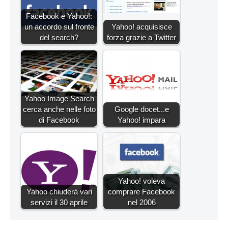
Facebook e Yahoo!:
un accordo sul fronte
Yahoo! acquisisce
del search?
forza grazie a Twitter
Yahoo Image Search
cerca anche nelle foto
Google docet...e
di Facebook
Yahoo! impara
Yahoo! voleva
Yahoo chiuderà vari
comprare Facebook
servizi il 30 aprile
nel 2006