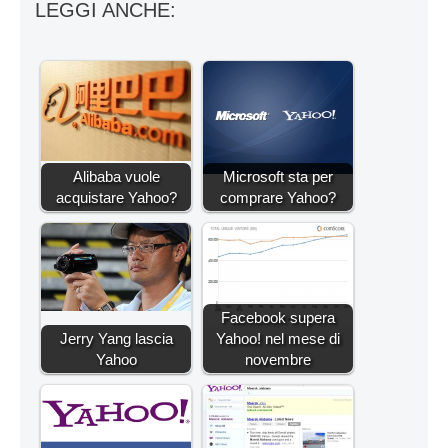
LEGGI ANCHE:
Alibaba vuole
Microsoft sta per
acquistare Yahoo?
comprare Yahoo?
Facebook supera
Jerry Yang lascia
Yahoo! nel mese di
Yahoo
novembre