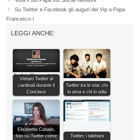
Vota il tuo Papa sui Social Network
Su Twitter e Facebook gli auguri dei Vip a Papa
Francesco I
LEGGI ANCHE:
Vietato Twitter ai
cardinali durante il
Twitter tra le star, chi
Conclave
lo ama e chi lo odia
Elisabetta Canalis,
foto su Twitter come
Twitter, i talebani