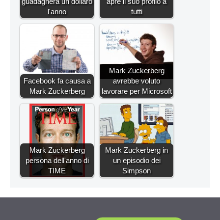
guadagnerà un dollaro
apre il suo profilo a
l'anno
tutti
Mark Zuckerberg
Facebook fa causa a
avrebbe voluto
Mark Zuckerberg
lavorare per Microsoft
Mark Zuckerberg
Mark Zuckerberg in
persona dell'anno di
un episodio dei
TIME
Simpson