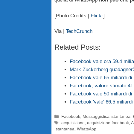
[Photo Credits |
Flickr
]
Via |
TechCrunch
Related Posts:
Facebook vale ora 59.4 miliar
Mark Zuckerberg guadagnerà 
Facebook vale 65 miliardi di 
Facebook, valore stimato 41 m
Facebook vale 50 miliardi di 
Facebook 'vale' 66,5 miliardi 
Categorie
Facebook
,
Messaggistica istantanea
,
Tag
acquisizione
,
acquisizione facebook
,
A
Istantanea
,
WhatsApp