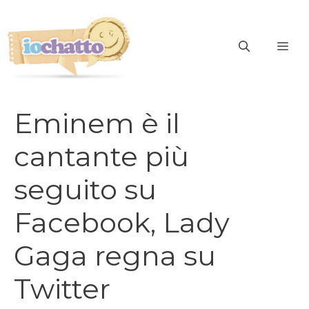
Vai
al
contenuto
ME
Eminem è il
cantante più
seguito su
Facebook, Lady
Gaga regna su
Twitter