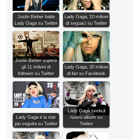
Justin Bieber batte
Lady Gaga, 10 milioni
Lady Gaga su Twitter
di seguaci su Twitter
Justin Bieber supera
gli 11 milioni di
Lady Gaga, 20 milioni
follower su Twitter
di fan su Facebook
Lady Gaga svela il
Lady Gaga è la star
nuovo album su
più seguita su Twitter
Twitter