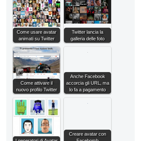
Come usare avatar
Twitter lancia la
animati su Twitter
galleria delle foto
Anche Facebook
Come attivare il
accorcia gli URL, ma
nuovo profilo Twitter
lo fa a pagamento
Creare avatar con
I generatori di Avatar
Facebomb