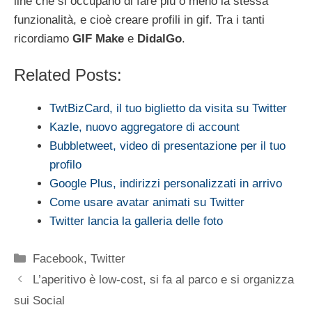
line che si occupano di fare più o meno la stessa
funzionalità, e cioè creare profili in gif. Tra i tanti
ricordiamo
GIF Make
e
DidalGo
.
Related Posts:
TwtBizCard, il tuo biglietto da visita su Twitter
Kazle, nuovo aggregatore di account
Bubbletweet, video di presentazione per il tuo
profilo
Google Plus, indirizzi personalizzati in arrivo
Come usare avatar animati su Twitter
Twitter lancia la galleria delle foto
Categorie
Facebook
,
Twitter
L’aperitivo è low-cost, si fa al parco e si organizza
sui Social