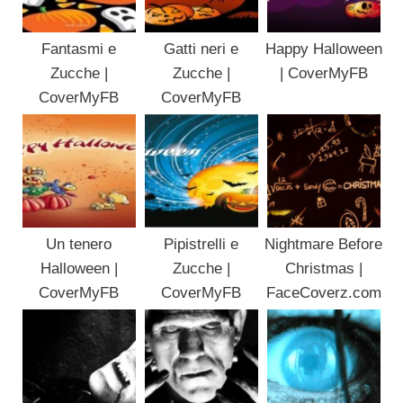
Fantasmi e
Gatti neri e
Happy Halloween
Zucche |
Zucche |
| CoverMyFB
CoverMyFB
CoverMyFB
Un tenero
Pipistrelli e
Nightmare Before
Halloween |
Zucche |
Christmas |
CoverMyFB
CoverMyFB
FaceCoverz.com